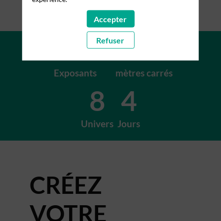
Accepter
+200
+15K
Refuser
Exposants
mètres carrés
8
4
Univers
Jours
CRÉEZ
VOTRE