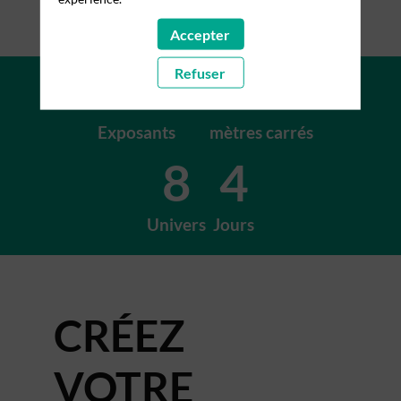
Accepter
+200
+15K
Refuser
Exposants
mètres carrés
8
4
Univers
Jours
CRÉEZ
VOTRE