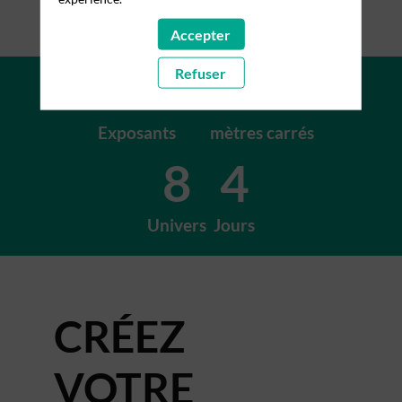
Accepter
+200
+15K
Refuser
Exposants
mètres carrés
8
4
Univers
Jours
CRÉEZ
VOTRE