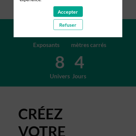
Accepter
+200
+15K
Refuser
Exposants
mètres carrés
8
4
Univers
Jours
CRÉEZ
VOTRE