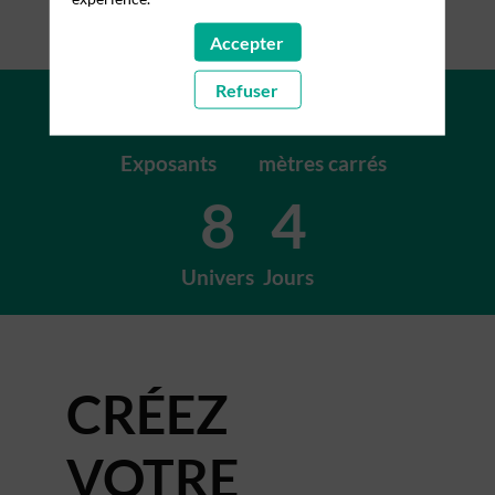
Accepter
+200
+15K
Refuser
Exposants
mètres carrés
8
4
Univers
Jours
CRÉEZ
VOTRE