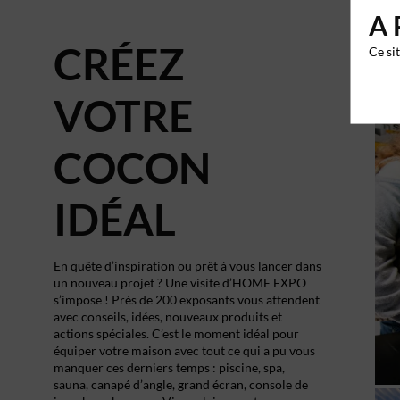
A 
CRÉEZ
Ce si
VOTRE
COCON
IDÉAL
En quête d’inspiration ou prêt à vous lancer dans
un nouveau projet ? Une visite d’HOME EXPO
s’impose ! Près de 200 exposants vous attendent
avec conseils, idées, nouveaux produits et
actions spéciales. C’est le moment idéal pour
équiper votre maison avec tout ce qui a pu vous
manquer ces derniers temps : piscine, spa,
sauna, canapé d’angle, grand écran, console de