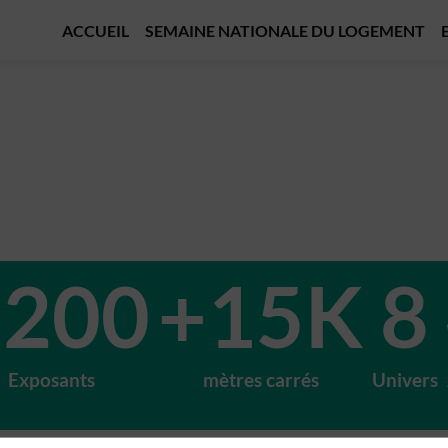
ACCUEIL
SEMAINE NATIONALE DU LOGEMENT
+200
+15K
8
Exposants
mètres carrés
Univers