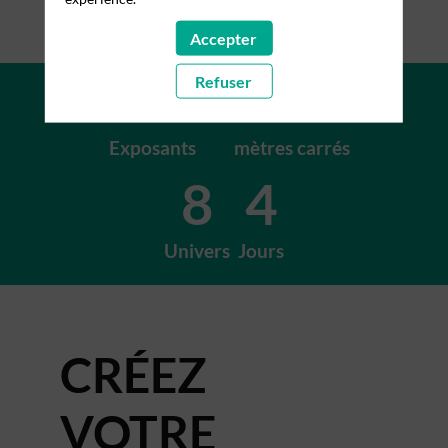
Accepter
+200
+15K
Refuser
Exposants
mètres carrés
8
4
Univers
Jours
CRÉEZ
VOTRE