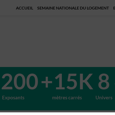
ACCUEIL
SEMAINE NATIONALE DU LOGEMENT
+200
+15K
8
Exposants
mètres carrés
Univers