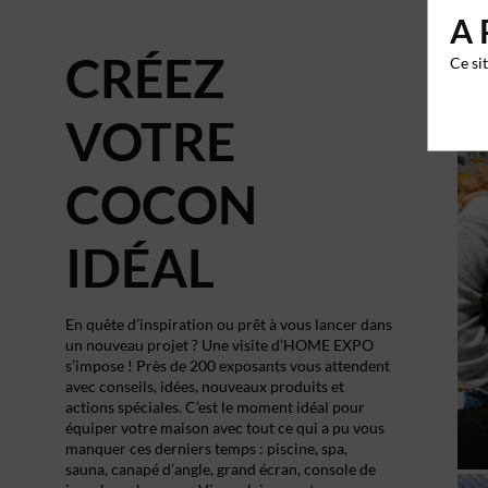
A 
CRÉEZ
Ce si
VOTRE
COCON
IDÉAL
En quête d’inspiration ou prêt à vous lancer dans
un nouveau projet ? Une visite d’HOME EXPO
s’impose ! Près de 200 exposants vous attendent
avec conseils, idées, nouveaux produits et
actions spéciales. C’est le moment idéal pour
équiper votre maison avec tout ce qui a pu vous
manquer ces derniers temps : piscine, spa,
sauna, canapé d’angle, grand écran, console de