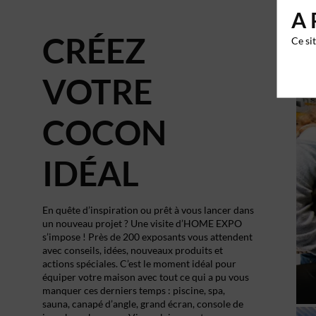
A 
CRÉEZ
Ce si
VOTRE
COCON
IDÉAL
En quête d’inspiration ou prêt à vous lancer dans
un nouveau projet ? Une visite d’HOME EXPO
s’impose ! Près de 200 exposants vous attendent
avec conseils, idées, nouveaux produits et
actions spéciales. C’est le moment idéal pour
équiper votre maison avec tout ce qui a pu vous
manquer ces derniers temps : piscine, spa,
sauna, canapé d’angle, grand écran, console de