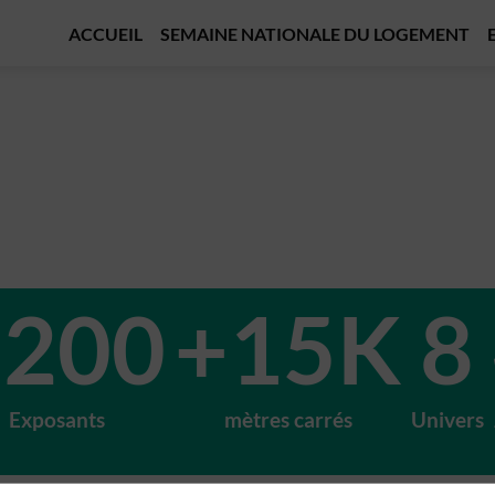
ACCUEIL
SEMAINE NATIONALE DU LOGEMENT
+200
+15K
8
Exposants
mètres carrés
Univers