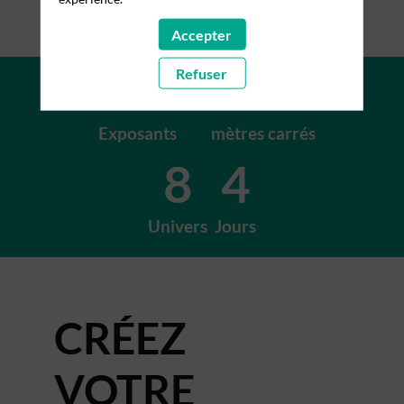
Accepter
+200
+15K
Refuser
Exposants
mètres carrés
8
4
Univers
Jours
CRÉEZ
VOTRE