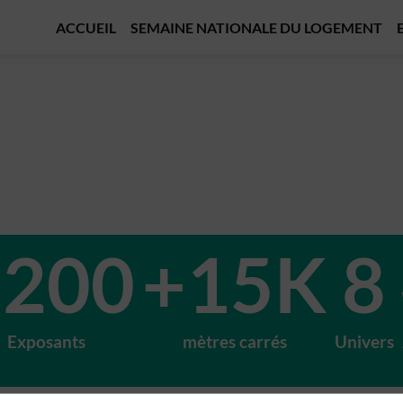
ACCUEIL
SEMAINE NATIONALE DU LOGEMENT
+200
+15K
8
Exposants
mètres carrés
Univers