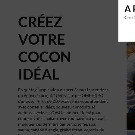
A 
CRÉEZ
Ce si
VOTRE
COCON
IDÉAL
En quête d’inspiration ou prêt à vous lancer dans
un nouveau projet ? Une visite d’HOME EXPO
s’impose ! Près de 200 exposants vous attendent
avec conseils, idées, nouveaux produits et
actions spéciales. C’est le moment idéal pour
équiper votre maison avec tout ce qui a pu vous
manquer ces derniers temps : piscine, spa,
sauna, canapé d’angle, grand écran, console de