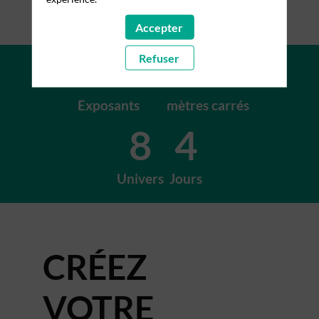
Accepter
+200
+15K
Refuser
Exposants
mètres carrés
8
4
Univers
Jours
CRÉEZ
VOTRE