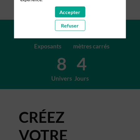
Accepter
+200
+15K
Refuser
Exposants
mètres carrés
8
4
Univers
Jours
CRÉEZ
VOTRE