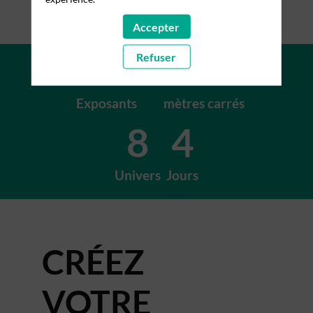
Accepter
+200
+15K
Refuser
Exposants
mètres carrés
8
4
Univers
Jours
CRÉEZ
VOTRE