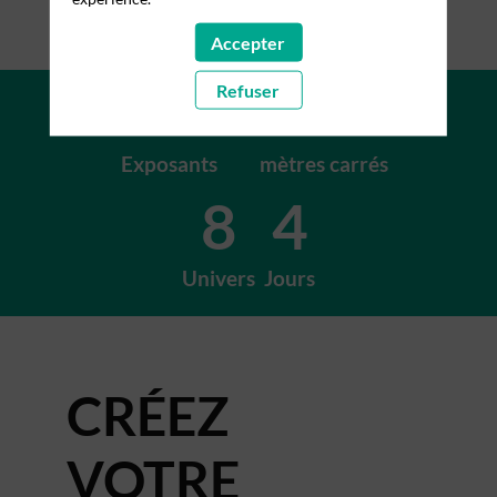
Accepter
+200
+15K
Refuser
Exposants
mètres carrés
8
4
Univers
Jours
CRÉEZ
VOTRE