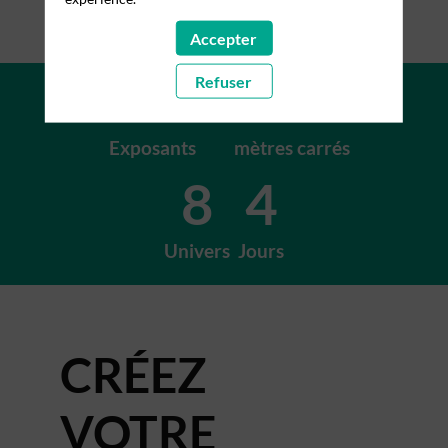
Accepter
+200
+15K
Refuser
Exposants
mètres carrés
8
4
Univers
Jours
CRÉEZ
VOTRE